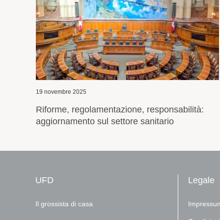
23 settembre 2025
Il principio di territorialità nel sistema sanitario
:
svizzero
UFD
Legale
Il grossista di casa
Impressu