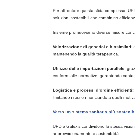
Per affrontare questa sfida complessa, UFD 
soluzioni sostenibili che combinino efficien
Insieme promuoviamo diverse misure conc
Valorizzazione di generici e biosimilari
: 
mantenendo la qualità terapeutica.
Utilizzo delle importazioni parallele
: gra
conformi alle normative, garantendo vantag
Logistica e processi d’ordine efficienti:
limitando i resi e rinunciando a quelli motivat
Verso un sistema sanitario più sostenib
UFD e Galexis condividono la stessa visione
approvvigionamento e sostenibilità.