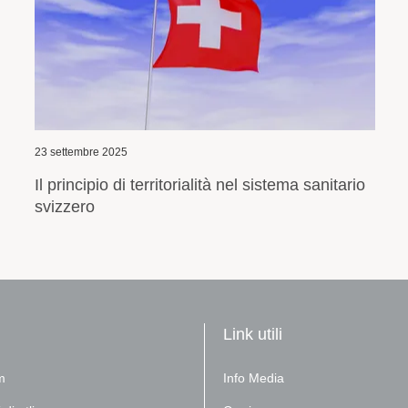
22 settembre 2025
La sanità rimane una priorità della politica
svizzera
Link utili
m
Info Media