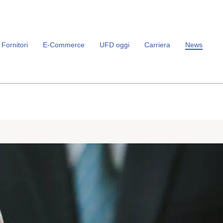
Fornitori
E-Commerce
UFD oggi
Carriera
News