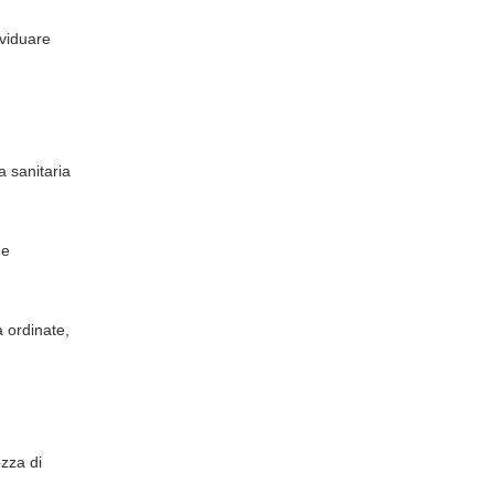
ividuare
a sanitaria
 e
à ordinate,
ezza di