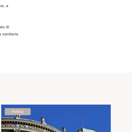
va, a
ato di
a sanitaria
Politica