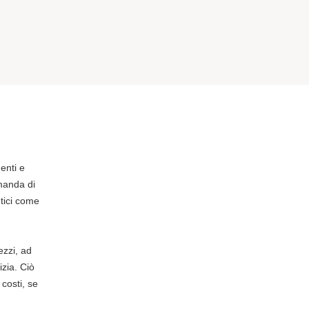
enti e
manda di
utici come
ezzi, ad
izia. Ciò
costi, se