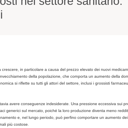
sti nel settore sanitario:
i
o a crescere, in particolare a causa del prezzo elevato dei nuovi medicam
e l’invecchiamento della popolazione, che comporta un aumento della do
ca si riflette su tutti gli attori del settore, inclusi i grossisti farmace
uttavia avere conseguenze indesiderate. Una pressione eccessiva sui pr
maci generici sul mercato, poiché la loro produzione diventa meno reddit
gionamento e, nel lungo periodo, può perfino comportare un aumento dei 
inali più costose.