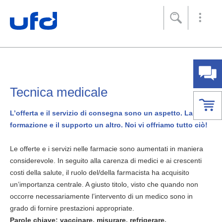
Footer
[Accesskey + 0]
[Accesskey + 1]
[Accesskey + 2]
[Accesskey + 3]
[Accesskey + 5]
[Accesskey + 6]
Home
Navigazione
Contenuto
Contatto
Mappa del sito
Ricerca
Impronta
Tecnica medicale
L’offerta e il servizio di consegna sono un aspetto. La
formazione e il supporto un altro. Noi vi offriamo tutto ciò!
Le offerte e i servizi nelle farmacie sono aumentati in maniera
considerevole. In seguito alla carenza di medici e ai crescenti
costi della salute, il ruolo del/della farmacista ha acquisito
un’importanza centrale. A giusto titolo, visto che quando non
occorre necessariamente l’intervento di un medico sono in
grado di fornire prestazioni appropriate.
Parole chiave: vaccinare, misurare, refrigerare.