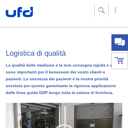
Footer
[Accesskey + 0]
[Accesskey + 1]
[Accesskey + 2]
[Accesskey + 3]
[Accesskey + 5]
[Accesskey + 6]
Home
Navigazione
Contenuto
Contatto
Mappa del sito
Ricerca
Impronta
Logistica di qualità
La qualità delle medicine e la loro consegna rapida e sicura
sono importanti per il benessere dei vostri clienti e
pazienti. La sicurezza dei pazienti è la nostra priorità
assoluta per questo garantiamo la rigorosa applicazione
delle linee guida GDP lungo tutta la catena di fornitura.
Video
Player