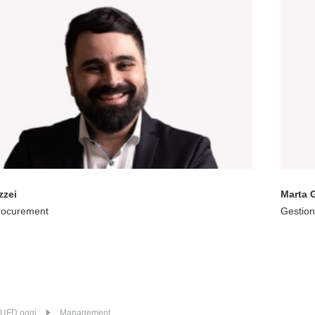
zzei
Marta 
rocurement
Gestion
UFD oggi
Management