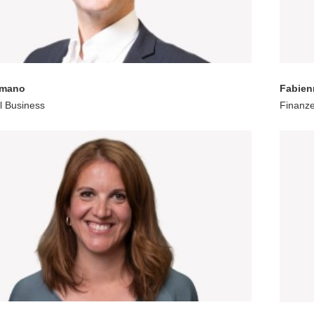
omano
Fabien
al Business
Finanz