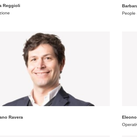
 Reggioli
Barbar
zione
People 
iano Ravera
Eleono
Operati