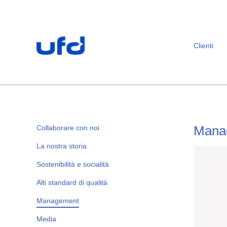
Footer
[Accesskey + 0]
[Accesskey + 1]
[Accesskey + 2]
[Accesskey + 3]
[Accesskey + 5]
[Accesskey + 6]
Home
Navigazione
Contenuto
Contatto
Mappa del sito
Ricerca
Impronta
Clienti
Mana
Collaborare con noi
La nostra storia
Sostenibilità e socialità
Alti standard di qualità
Management
Media