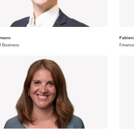
omano
Fabien
al Business
Financ