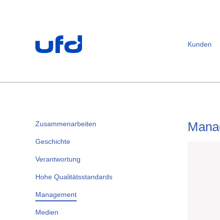
Footer
[Accesskey + 0]
[Accesskey + 1]
[Accesskey + 2]
[Accesskey + 3]
[Accesskey + 5]
[Accesskey + 6]
Home
Navigation
Inhalt
Kontakt
Sitemap
Suche
Impressum
Kunden
Mana
Zusammenarbeiten
Geschichte
Verantwortung
Hohe Qualitätsstandards
Management
Medien