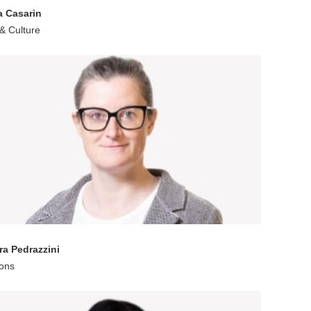
a Casarin
& Culture
ra Pedrazzini
ons