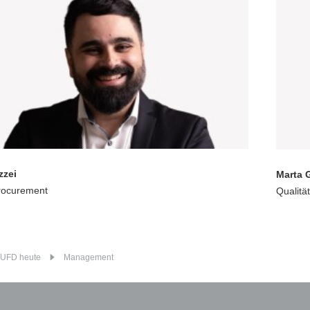
zzei
Marta 
rocurement
Qualitä
UFD heute
Management