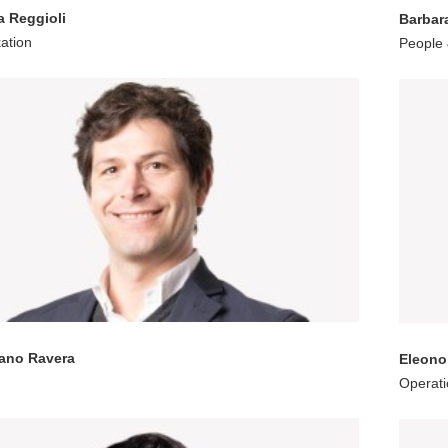
 Reggioli
Barbar
ation
People 
iano Ravera
Eleono
Operati