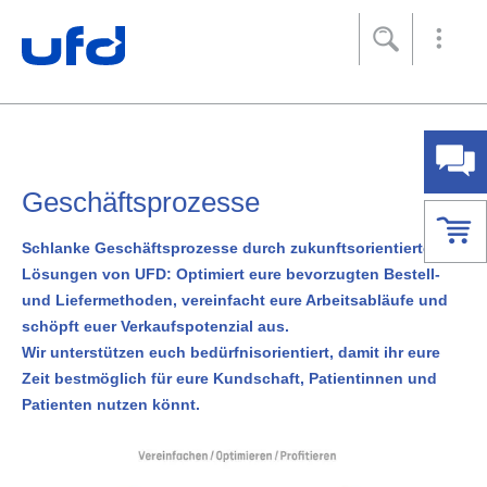
Footer
[Accesskey + 0]
[Accesskey + 1]
[Accesskey + 2]
[Accesskey + 3]
[Accesskey + 5]
[Accesskey + 6]
Home
Navigation
Inhalt
Kontakt
Sitemap
Suche
Impressum
Geschäftsprozesse
Schlanke Geschäftsprozesse durch zukunftsorientierte
Lösungen von UFD: Optimiert eure bevorzugten Bestell-
und Liefermethoden, vereinfacht eure Arbeitsabläufe und
schöpft euer Verkaufspotenzial aus.
Wir unterstützen euch bedürfnisorientiert, damit ihr eure
Zeit bestmöglich für eure Kundschaft, Patientinnen und
Patienten nutzen könnt.