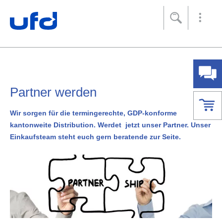
Footer
[Accesskey + 0]
[Accesskey + 1]
[Accesskey + 2]
[Accesskey + 3]
[Accesskey + 5]
[Accesskey + 6]
Home
Navigation
Inhalt
Kontakt
Sitemap
Suche
Impressum
Partner werden
Wir sorgen für die termingerechte, GDP-konforme
kantonweite Distribution. Werdet jetzt unser Partner. Unser
Einkaufsteam steht euch gern beratende zur Seite.