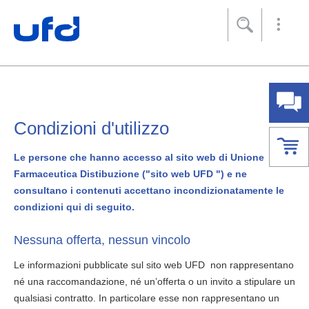
Footer
[Accesskey + 0]
[Accesskey + 1]
[Accesskey + 2]
[Accesskey + 3]
[Accesskey + 5]
[Accesskey + 6]
Home
Navigazione
Contenuto
Contatto
Mappa del sito
Ricerca
Impronta
Condizioni d'utilizzo
Le persone che hanno accesso al sito web di Unione
Farmaceutica Distibuzione ("sito web UFD ") e ne
consultano i contenuti accettano incondizionatamente le
condizioni qui di seguito.
Nessuna offerta, nessun vincolo
Le informazioni pubblicate sul sito web UFD non rappresentano
né una raccomandazione, né un’offerta o un invito a stipulare un
qualsiasi contratto. In particolare esse non rappresentano un