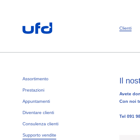
Footer
[Accesskey + 0]
[Accesskey + 1]
[Accesskey + 2]
[Accesskey + 3]
[Accesskey + 5]
[Accesskey + 6]
Home
Navigazione
Contenuto
Contatto
Mappa del sito
Ricerca
Impronta
Clienti
Il no
Assortimento
Prestazioni
Avete dom
Appuntamenti
Con noi t
Diventare clienti
Tel 091 9
Consulenza clienti
Supporto vendite