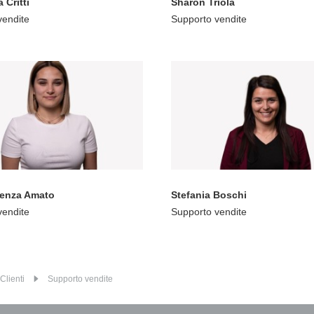
 Critti
Sharon Triola
vendite
Supporto vendite
cenza Amato
Stefania Boschi
vendite
Supporto vendite
Clienti
Supporto vendite