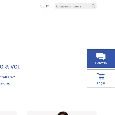
DE
IT
Contatto
o a voi.
ntattare?
zioni.
Login