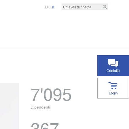
DE
IT
Contatto
7'095
Login
Dipendenti
367