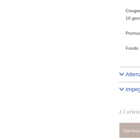
Congedo
10 gior
Promuov
Fondo p
Atten
Impeg
Ci orien
Carriera