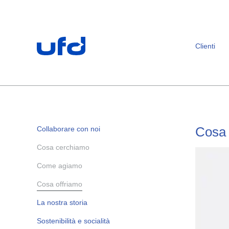
Footer
[Accesskey + 0]
[Accesskey + 1]
[Accesskey + 2]
[Accesskey + 3]
[Accesskey + 5]
[Accesskey + 6]
Home
Navigazione
Contenuto
Contatto
Mappa del sito
Ricerca
Impronta
Clienti
Cosa 
Collaborare con noi
Cosa cerchiamo
Come agiamo
Cosa offriamo
La nostra storia
Sostenibilità e socialità