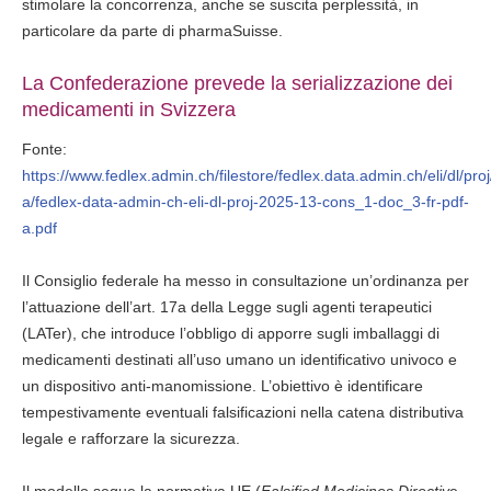
stimolare la concorrenza, anche se suscita perplessità, in
particolare da parte di pharmaSuisse.
La Confederazione prevede la serializzazione dei
medicamenti in Svizzera
Fonte:
https://www.fedlex.admin.ch/filestore/fedlex.data.admin.ch/eli/dl/pr
a/fedlex-data-admin-ch-eli-dl-proj-2025-13-cons_1-doc_3-fr-pdf-
a.pdf
Il Consiglio federale ha messo in consultazione un’ordinanza per
l’attuazione dell’art. 17a della Legge sugli agenti terapeutici
(LATer), che introduce l’obbligo di apporre sugli imballaggi di
medicamenti destinati all’uso umano un identificativo univoco e
un dispositivo anti-manomissione. L’obiettivo è identificare
tempestivamente eventuali falsificazioni nella catena distributiva
legale e rafforzare la sicurezza.