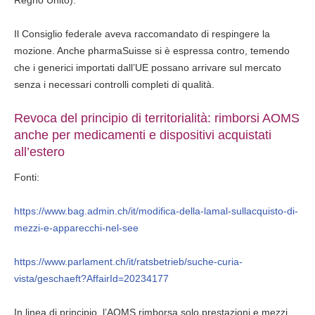
Regno Unito).
Il Consiglio federale aveva raccomandato di respingere la
mozione. Anche pharmaSuisse si è espressa contro, temendo
che i generici importati dall’UE possano arrivare sul mercato
senza i necessari controlli completi di qualità.
Revoca del principio di territorialità: rimborsi AOMS
anche per medicamenti e dispositivi acquistati
all’estero
Fonti:
https://www.bag.admin.ch/it/modifica-della-lamal-sullacquisto-di-
mezzi-e-apparecchi-nel-see
https://www.parlament.ch/it/ratsbetrieb/suche-curia-
vista/geschaeft?AffairId=20234177
In linea di principio, l’AOMS rimborsa solo prestazioni e mezzi